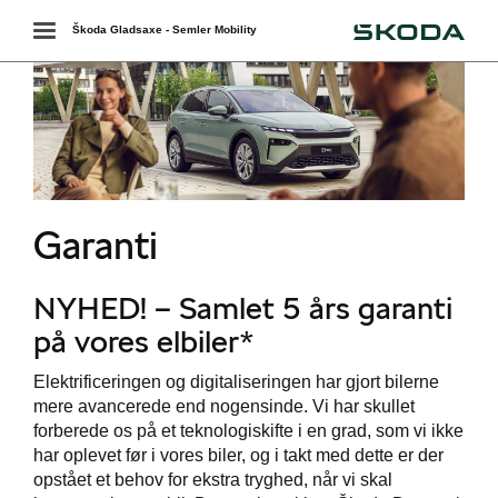
Škoda
Toggle
Škoda Gladsaxe - Semler Mobility
navigation
r
Garanti
Škoda
NYHED! – Samlet 5 års garanti
easing
på vores elbiler*
Elektrificeringen og digitaliseringen har gjort bilerne
mere avancerede end nogensinde. Vi har skullet
forberede os på et teknologiskifte i en grad, som vi ikke
har oplevet før i vores biler, og i takt med dette er der
opstået et behov for ekstra tryghed, når vi skal