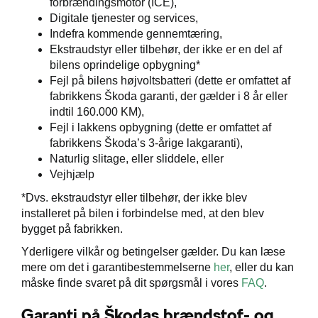
forbrændingsmotor (ICE),
Digitale tjenester og services,
til hurtig
Indefra kommende gennemtæring,
Ekstraudstyr eller tilbehør, der ikke er en del af
bilens oprindelige opbygning*
Fejl på bilens højvoltsbatteri (dette er omfattet af
fabrikkens Škoda garanti, der gælder i 8 år eller
ler
indtil 160.000 KM),
Fejl i lakkens opbygning (dette er omfattet af
fabrikkens Škoda’s 3-årige lakgaranti),
Naturlig slitage, eller sliddele, eller
Vejhjælp
*Dvs. ekstraudstyr eller tilbehør, der ikke blev
installeret på bilen i forbindelse med, at den blev
bygget på fabrikken.
Yderligere vilkår og betingelser gælder. Du kan læse
mere om det i garantibestemmelserne
her
, eller du kan
måske finde svaret på dit spørgsmål i vores
FAQ
.
Garanti på Škodas brændstof- og