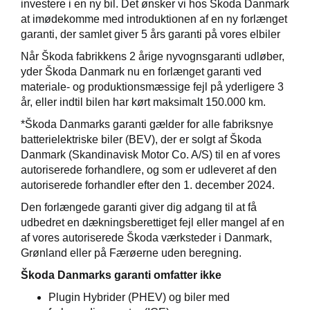
investere i en ny bil. Det ønsker vi hos Škoda Danmark
at imødekomme med introduktionen af en ny forlænget
garanti, der samlet giver 5 års garanti på vores elbiler
Når Škoda fabrikkens 2 årige nyvognsgaranti udløber,
i
yder Škoda Danmark nu en forlænget garanti ved
materiale- og produktionsmæssige fejl på yderligere 3
år, eller indtil bilen har kørt maksimalt 150.000 km.
*Škoda Danmarks garanti gælder for alle fabriksnye
batterielektriske biler (BEV), der er solgt af Škoda
Danmark (Skandinavisk Motor Co. A/S) til en af vores
autoriserede forhandlere, og som er udleveret af den
autoriserede forhandler efter den 1. december 2024.
Den forlængede garanti giver dig adgang til at få
udbedret en dækningsberettiget fejl eller mangel af en
af vores autoriserede Škoda værksteder i Danmark,
Grønland eller på Færøerne uden beregning.
Škoda Danmarks garanti omfatter ikke
Plugin Hybrider (PHEV) og biler med
p