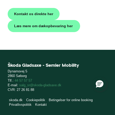
 service
Kontakt os direkte her
Læs mere om dækopbevaring her
ing
lse og bilpleje
Škoda Gladsaxe - Semler Mobility
Dynamovej 5
orrudeskift
2860 Søborg
Tlf.:
44 57 57 57
E-mail:
salg_sr@skoda-gladsaxe.dk
CVR: 27 26 81 88
skoda.dk
Cookiepolitik
Betingelser for online booking
Privatlivspolitik
Kontakt
ens