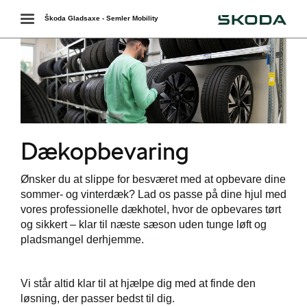
Škoda
Toggle
Škoda Gladsaxe - Semler Mobility
navigation
Dækopbevaring
Ønsker du at slippe for besværet med at opbevare dine
sommer- og vinterdæk? Lad os passe på dine hjul med
værkstedet
vores professionelle dækhotel, hvor de opbevares tørt
og sikkert – klar til næste sæson uden tunge løft og
services
pladsmangel derhjemme.
Vi står altid klar til at hjælpe dig med at finde den
løsning, der passer bedst til dig.