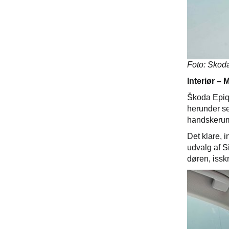
Foto: Skoda
Interiør –
Škoda Epiq 
herunder se
handskerumm
Det klare, i
udvalg af S
døren, issk