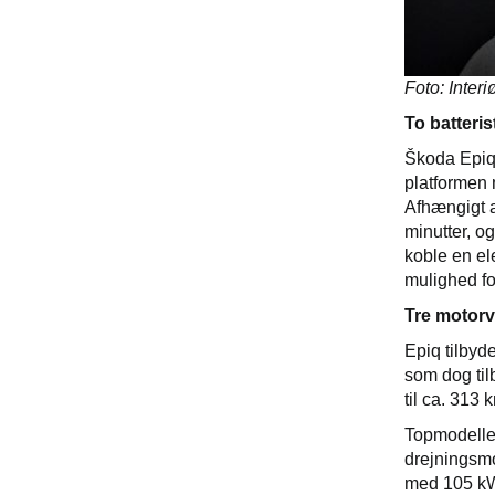
Foto: Inter
To batteris
Škoda Epiq 
platformen 
Afhængigt a
minutter, o
koble en el
mulighed fo
Tre motorva
Epiq tilbyd
som dog til
til ca. 313
Topmodellen
drejningsmo
med 105 kW 