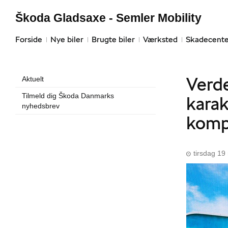
Škoda Gladsaxe - Semler Mobility
Forside
Nye biler
Brugte biler
Værksted
Skadecente
Verde
Aktuelt
Tilmeld dig Škoda Danmarks
kara
nyhedsbrev
kompa
tirsdag 19