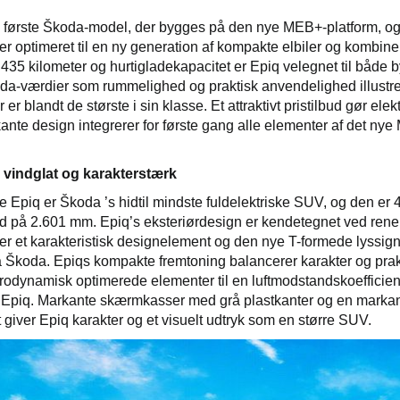
 første Škoda-model, der bygges på den nye MEB+-platform, og 
er optimeret til en ny generation af kompakte elbiler og kombin
435 kilometer og hurtigladekapacitet er Epiq velegnet til båd
da-værdier som rummelighed og praktisk anvendelighed illustre
er er blandt de største i sin klasse. Et attraktivt pristilbud gør e
ante design integrerer for første gang alle elementer af det n
– vindglat og karakterstærk
e Epiq er Škoda ’s hidtil mindste fuldelektriske SUV, og den 
d på 2.601 mm. Epiq’s eksteriørdesign er kendetegnet ved rene li
r et karakteristisk designelement og den nye T-formede lyssig
a Škoda. Epiqs kompakte fremtoning balancerer karakter og pr
rodynamisk optimerede elementer til en luftmodstandskoefficient p
Epiq. Markante skærmkasser med grå plastkanter og en markant
t giver Epiq karakter og et visuelt udtryk som en større SUV.