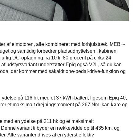
anter af elmotoren, alle kombineret med forhjulstræk. MEB+-
bruget og samtidig forbedrer pladsudnyttelsen i kabinen.
urtig DC-opladning fra 10 til 80 procent på cirka 24
f udstyrsvariant understøtter Epiq også V2L, så du kan
e Škoda, der kommer med såkaldt one-pedal-drive-funktion og
mal ydelse på 116 hk med et 37 kWh-batteri, ligesom Epiq 40,
erer et maksimalt drejningsmoment på 267 Nm, kan køre op
ne med en ydelse på 211 hk og et maksimalt
Denne variant tilbyder en rækkevidde op til 435 km, og
 Alle varianter drives af en yderst effektiv