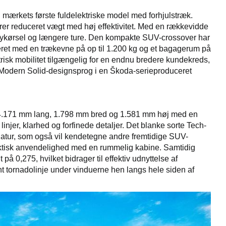
mærkets første fuldelektriske model med forhjulstræk.
erer reduceret vægt med høj effektivitet. Med en rækkevidde
e bykørsel og længere ture. Den kompakte SUV-crossover har
ret med en trækevne på op til 1.200 kg og et bagagerum på
lektrisk mobilitet tilgængelig for en endnu bredere kundekreds,
ye Modern Solid-designsprog i en Škoda-serieproduceret
er 4.171 mm lang, 1.798 mm bred og 1.581 mm høj med en
njer, klarhed og forfinede detaljer. Det blanke sorte Tech-
natur, som også vil kendetegne andre fremtidige SUV-
aktisk anvendelighed med en rummelig kabine. Samtidig
å 0,275, hvilket bidrager til effektiv udnyttelse af
 tornadolinje under vinduerne hen langs hele siden af