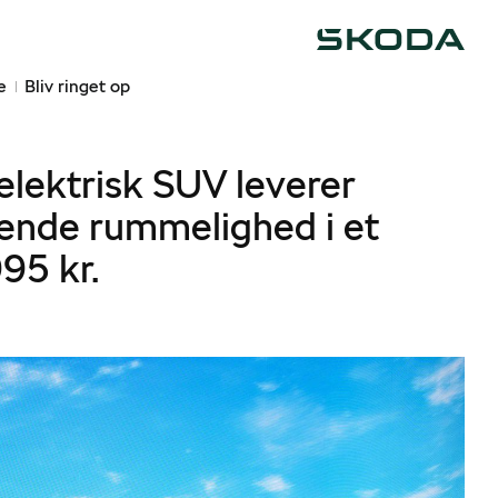
Škoda
e
Bliv ringet op
lektrisk SUV leverer
ende rummelighed i et
95 kr.