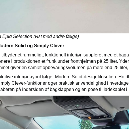
 Epiq Selection (vist med andre fælge)
 Modern Solid og Simply Clever
tilbyder et rummeligt, funktionelt interiør, suppleret med et ba
nere i produktionen et frunk under fronthjelmen på 25 liter. Yd
et giver en samlet opbevaringsvolumen på mere end 28 liter, hv
ntuitive interiørlayout følger Modern Solid-designfilosofien. Hold
imply Clever-funktioner øger praktisk anvendelighed i hverdage
raberen på indersiden af bagklappen og en pose til ladekablet