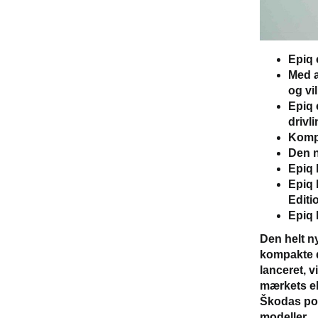
Epiq 
Med a
og vi
Epiq 
drivli
Kompa
Den n
Epiq 
Epiq 
Editio
Epiq 
Den helt ny
kompakte d
lanceret, v
mærkets el
Škodas por
modeller.