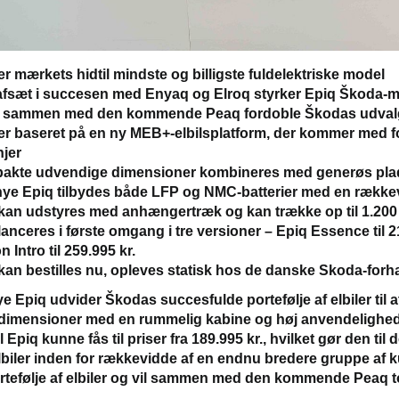
er mærkets hidtil mindste og billigste fuldelektriske model
fsæt i succesen med Enyaq og Elroq styrker Epiq Škoda-mæ
l sammen med den kommende Peaq fordoble Škodas udvalg a
er baseret på en ny MEB+-elbilsplatform, der kommer med fo
njer
kte udvendige dimensioner kombineres med generøs plads 
ye Epiq tilbydes både LFP og NMC-batterier med en rækkev
kan udstyres med anhængertræk og kan trække op til 1.200
lanceres i første omgang i tre versioner – Epiq Essence til 219
n Intro til 259.995 kr.
kan bestilles nu, opleves statisk hos de danske Skoda-forha
e Epiq udvider Škodas succesfulde portefølje af elbiler til 
imensioner med en rummelig kabine og høj anvendelighed 
il Epiq kunne fås til priser fra 189.995 kr., hvilket gør den t
biler inden for rækkevidde af en endnu bredere gruppe af ku
tefølje af elbiler og vil sammen med den kommende Peaq t