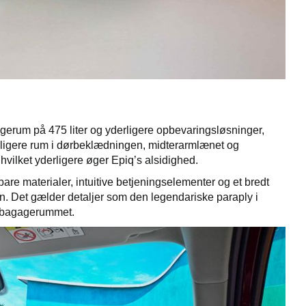
gagerum på 475 liter og yderligere opbevaringsløsninger,
erligere rum i dørbeklædningen, midterarmlænet og
ilket yderligere øger Epiq’s alsidighed.
bare materialer, intuitive betjeningselementer og et bredt
n. Det gælder detaljer som den legendariske paraply i
 i bagagerummet.