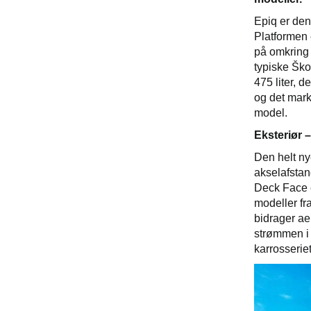
Epiq er den
Platformen 
på omkring 
typiske Ško
475 liter, d
og det mark
model.
Eksteriør 
Den helt ny
akselafstan
Deck Face e
modeller fr
bidrager ae
strømmen i 
karrosserie