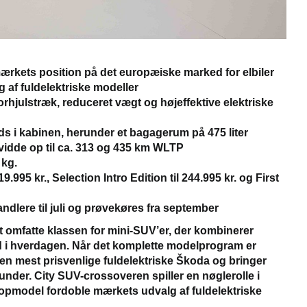
rkets position på det europæiske marked for elbiler
f fuldelektriske modeller
rhjulstræk, reduceret vægt og højeffektive elektriske
i kabinen, herunder et bagagerum på 475 liter
idde op til ca. 313 og 435 km WLTP
 kg.
.995 kr., Selection Intro Edition til 244.995 kr. og First
ndlere til juli og prøvekøres fra september
at omfatte klassen for mini-SUV’er, der kombinerer
i hverdagen. Når det komplette modelprogram er
il den mest prisvenlige fuldelektriske Škoda og bringer
nder. City SUV-crossoveren spiller en nøglerolle i
opmodel fordoble mærkets udvalg af fuldelektriske