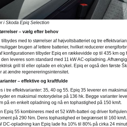
iør i Skoda Epiq Selection
tørrelser – vælg efter behov
tilbydes med to størrelser af højvoltsbatteriet og tre effektvari
muliggør brugen af lettere batterier, hvilket reducerer energifor
f konfigurationen tilbyder Epiq en rækkevidde op til 435 km og h
g den leveres som standard med 11 kW AC-opladning. Afhængig a
ektrisk grill til eller oplade en elcykel. Epiq er også den først
r at ændre regenereringsintensitet.
rianter – effektive og kraftfulde
es i tre effektvarianter: 35, 40 og 55. Epiq 35 leverer en maksi
byder en maksimal motorydelse på 136 hk. Begge varianter lev
 km på en enkelt opladning og nå en tophastighed på 150 km/t.
 Epiq 55 kombineres med et 52 kWh-batteri og driver forhjule
ment på 290 Nm. Dens tophastighed er begrænset til 160 km/t. 
DC-opladning kan Epiq lade fra 10% til 80% på cirka 24 minutter.