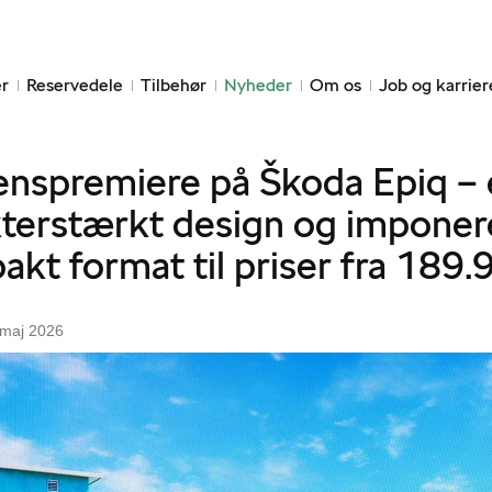
r
Reservedele
Tilbehør
Nyheder
Om os
Job og karrier
nspremiere på Škoda Epiq – e
kterstærkt design og imponer
kt format til priser fra 189.9
 maj 2026